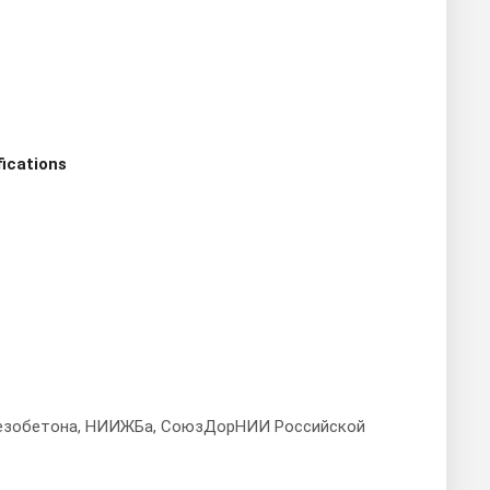
fications
езобетона, НИИЖБа, СоюзДорНИИ Российской