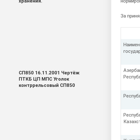
нормиров
хранения.
За приня
Наимен
госуда
Азерба
СП850 16.11.2001 Чертёж
Респуб
ПТКБ ЦП МПС Уголок
контррельсовый СП850
Респуб
Респуб
Казахс