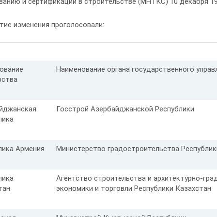
анию и сертификации в строительстве (МНТКС) 10 декабря 19
тие изменения проголосовали:
ование
Наименование органа государственного управ
рства
йджанская
Госстрой Азербайджанской Республики
лика
лика Армения
Министерство градостроительства Республик
лика
Агентство строительства и архитектурно-гр
тан
экономики и торговли Республики Казахстан