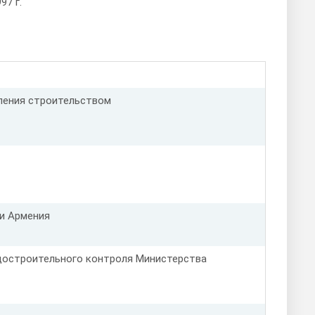
97 г.
ления строительством
и Армения
адостроительного контроля Министерства