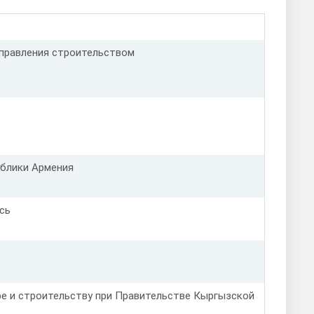
управления строительством
ублики Армения
сь
ре и строительству при Правительстве Кыргызской