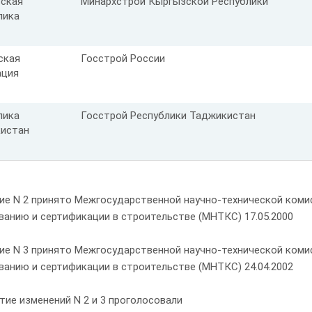
ская
Минархстрой Кыргызской Республики
лика
ская
Госстрой России
ация
лика
Госстрой Республики Таджикистан
истан
ие N 2 принято Межгосударственной научно-технической комис
ванию и сертификации в строительстве (МНТКС) 17.05.2000
ие N 3 принято Межгосударственной научно-технической комис
ванию и сертификации в строительстве (МНТКС) 24.04.2002
тие изменений N 2 и 3 проголосовали