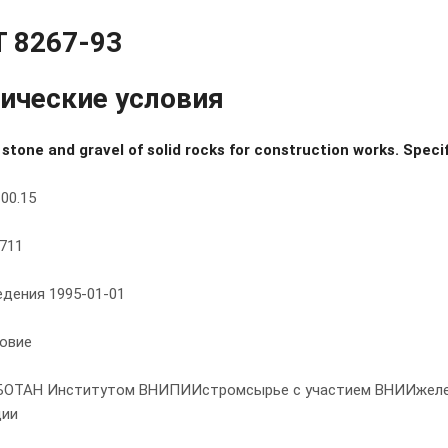
 8267-93
ические условия
stone and gravel of solid rocks for construction works. Speci
00.15
711
едения 1995-01-01
овие
БОТАН Институтом ВНИПИИстромсырье с участием ВНИИжел
ции