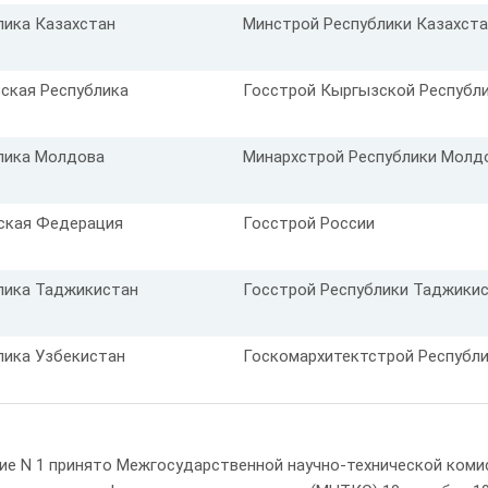
лика Казахстан
Минстрой Республики Казахста
ская Республика
Госстрой Кыргызской Республ
лика Молдова
Минархстрой Республики Молд
ская Федерация
Госстрой России
лика Таджикистан
Госстрой Республики Таджики
лика Узбекистан
Госкомархитектстрой Республи
ие N 1 принято Межгосударственной научно-технической комис