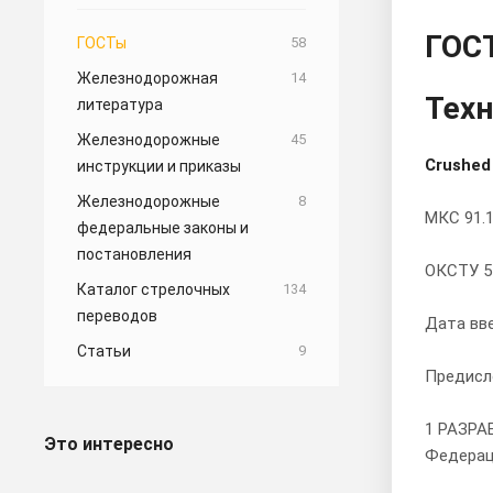
ГОСТ
ГОСТы
58
Железнодорожная
14
Техн
литература
Железнодорожные
45
Crushed 
инструкции и приказы
Железнодорожные
8
МКС 91.1
федеральные законы и
постановления
ОКСТУ 5
Каталог стрелочных
134
переводов
Дата вв
Статьи
9
Предисл
1 РАЗРА
Это интересно
Федера