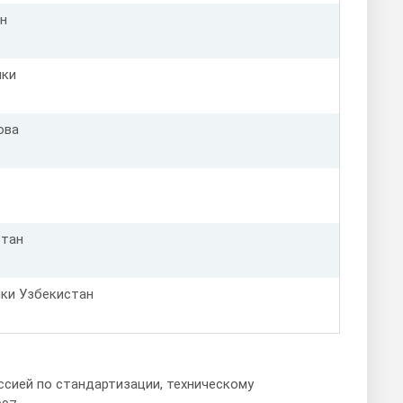
н
ики
ова
стан
ки Узбекистан
сией по стандартизации, техническому