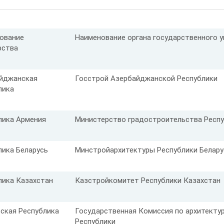
ование
Наименование органа государственного 
рства
йджанская
Госстрой Азербайджанской Республики
лика
лика Армения
Министерство градостроительства Респ
лика Беларусь
Минстройархитектуры Республики Белару
лика Казахстан
Казстройкомитет Республики Казахстан
ская Республика
Государственная Комиссия по архитекту
Республики