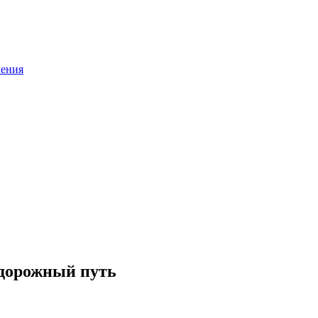
ления
одорожный путь