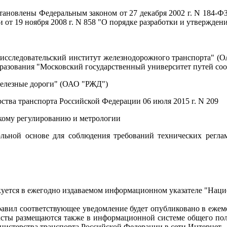
ановлены Федеральным законом от 27 декабря 2002 г. N 184-ФЗ 
от 19 ноября 2008 г. N 858 "О порядке разработки и утвержден
сследовательский институт железнодорожного транспорта" 
бразования "Московский государственный университет путей 
елезные дороги" (ОАО "РЖД")
транспорта Российской Федерации 06 июля 2015 г. N 209
ому регулированию и метрологии
льной основе для соблюдения требований технических регла
уется в ежегодно издаваемом информационном указателе "Наци
правил соответствующее уведомление будет опубликовано в еж
ксты размещаются также в информационной системе общего поль
нистерства транспорта Российской Федерации в сети Интернет