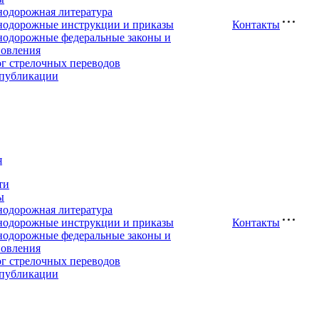
нодорожная литература
нодорожные инструкции и приказы
Контакты
нодорожные федеральные законы и
новления
ог стрелочных переводов
публикации
я
ти
ы
нодорожная литература
нодорожные инструкции и приказы
Контакты
нодорожные федеральные законы и
новления
ог стрелочных переводов
публикации