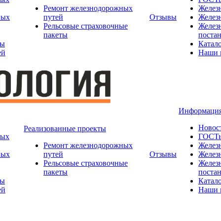
Ремонт железнодорожных
Желез
ных
путей
Отзывы
Желез
Рельсовые страховочные
Желез
пакеты
поста
ты
Катал
ей
Наши 
Информаци
Новос
Реализованные проекты
ных
ГОСТ
Ремонт железнодорожных
Желез
ных
путей
Отзывы
Желез
Рельсовые страховочные
Желез
пакеты
поста
ты
Катал
ей
Наши 