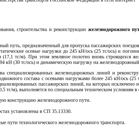
ования, строительства и реконструкции
железнодорожного пу
ный путь, предназначенный для пропуска пассажирских поездов 
атические осевые нагрузки до 245 кН/ось (25 тс/ось) и погонны
м (17,1 тс/м). При этом земляное полотно вновь строящихся 
294 кН (30 тс/ось) и динамическую нагрузку на железнодорожный 
ства специализированных железнодорожных линий и реконстр
вижного состава с осевыми нагрузками более 245 кН/ось (25 тс/
ециализированных пассажирских линий, на которых исключено о
0,5 тс/м), выполняется по специальным техническим условиям в с
тную конструкцию железнодорожного пути.
стах установлены в СП 35.13330.
ные пути технологического железнодорожного транспорта.