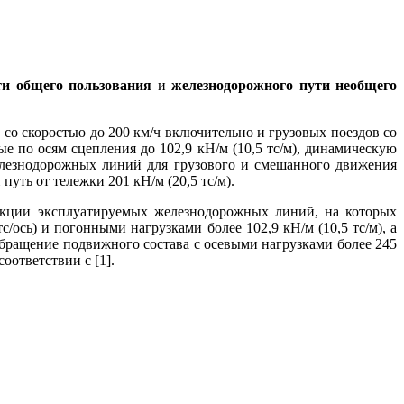
ти общего пользования
и
железнодорожного пути необщего
со скоростью до 200 км/ч включительно и грузовых поездов со
е по осям сцепления до 102,9 кН/м (10,5 тс/м), динамическую
железнодорожных линий для грузового и смешанного движения
путь от тележки 201 кН/м (20,5 тс/м).
укции эксплуатируемых железнодорожных линий, на которых
ось) и погонными нагрузками более 102,9 кН/м (10,5 тс/м), а
бращение подвижного состава с осевыми нагрузками более 245
оответствии с [1].