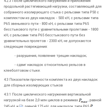
4.2.3 После циклического нагружения и приложения
продольной растягивающей нагрузки, составляющей для
собранного изолирующего стыка с рельсами типа Р50 с
комплектом из двух накладок - 500 кН, с рельсами типа
Р65 звеньевого пути - 800 кН, с рельсами типа Р65
бесстыкового пути с уравнительными пролетами - 1800
кН, с рельсами типа Р65 бесстыкового пути без
уравнительных пролетов - 2300 кН, не допускаются
следующие повреждения:
- разрушения, появление трещин накладок;
- сдвиг накладок относительно рельсов в
клееболтовом стыке.
4.3 Показатели прочности комплекта из двух накладок
для сборных изолирующих стыков
4.3.1 После циклического нагружения вертикальной
нагрузкой на базе 2,0 млн циклов в режимах
, равной
245 кН, и
, равной 175 кН, для накладок типа Р65
,