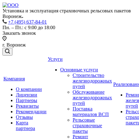
Установка и эксплуатация страховочных рельсовых пакетов
Воронеж
+7 (495) 637-84-01
Пн. – Пт.: с 9:00 до 18:00
Заказать звонок
г. Воронеж
Услуги
Основные услуги
Строительство
Компания
железнодорожных
Реализован
путей
О компании
Обслуживание
Лицензии
Ремон
железнодорожных
Партнеры
желез
путей
Реквизиты
путей
Поставка
Рекомендации
Рельс
материалов ВСП
Отзывы
страх
Рельсовые
Карта
пакет
страховочные
партнера
пакеты
Ремонт