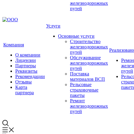
железнодорожных
путей
Услуги
Основные услуги
Строительство
Компания
железнодорожных
Реализован
путей
О компании
Обслуживание
Лицензии
Ремон
железнодорожных
Партнеры
желез
путей
Реквизиты
путей
Поставка
Рекомендации
Рельс
материалов ВСП
Отзывы
страх
Рельсовые
Карта
пакет
страховочные
партнера
пакеты
Ремонт
железнодорожных
путей