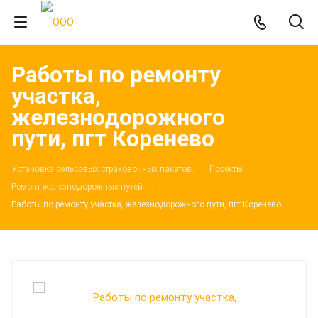
Работы по ремонту
участка,
железнодорожного
пути, пгт Коренево
Установка рельсовых страховочных пакетов.
Проекты
Ремонт железнодорожных путей
Работы по ремонту участка, железнодорожного пути, пгт Коренево