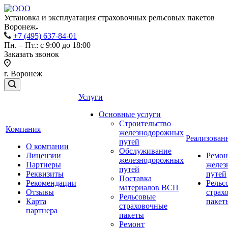
Установка и эксплуатация страховочных рельсовых пакетов
Воронеж
+7 (495) 637-84-01
Пн. – Пт.: с 9:00 до 18:00
Заказать звонок
г. Воронеж
Услуги
Основные услуги
Строительство
Компания
железнодорожных
Реализован
путей
О компании
Обслуживание
Лицензии
Ремон
железнодорожных
Партнеры
желез
путей
Реквизиты
путей
Поставка
Рекомендации
Рельс
материалов ВСП
Отзывы
страх
Рельсовые
Карта
пакет
страховочные
партнера
пакеты
Ремонт