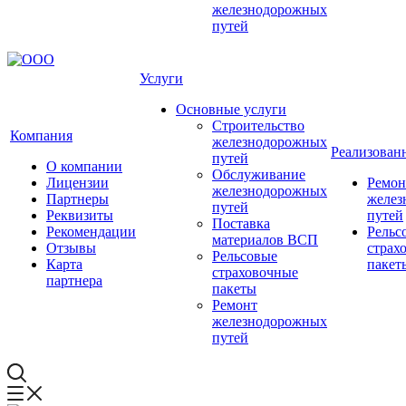
железнодорожных
путей
Услуги
Основные услуги
Строительство
Компания
железнодорожных
Реализован
путей
О компании
Обслуживание
Лицензии
Ремон
железнодорожных
Партнеры
желез
путей
Реквизиты
путей
Поставка
Рекомендации
Рельс
материалов ВСП
Отзывы
страх
Рельсовые
Карта
пакет
страховочные
партнера
пакеты
Ремонт
железнодорожных
путей