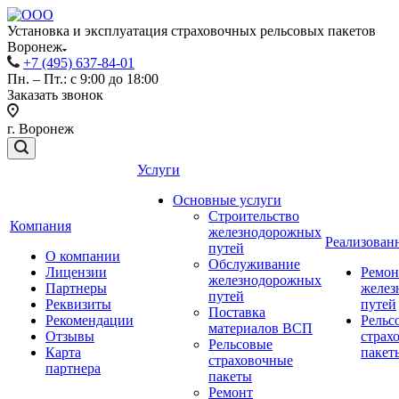
Установка и эксплуатация страховочных рельсовых пакетов
Воронеж
+7 (495) 637-84-01
Пн. – Пт.: с 9:00 до 18:00
Заказать звонок
г. Воронеж
Услуги
Основные услуги
Строительство
Компания
железнодорожных
Реализован
путей
О компании
Обслуживание
Лицензии
Ремон
железнодорожных
Партнеры
желез
путей
Реквизиты
путей
Поставка
Рекомендации
Рельс
материалов ВСП
Отзывы
страх
Рельсовые
Карта
пакет
страховочные
партнера
пакеты
Ремонт