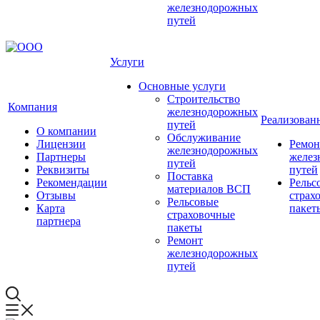
железнодорожных
путей
Услуги
Основные услуги
Строительство
Компания
железнодорожных
Реализован
путей
О компании
Обслуживание
Лицензии
Ремон
железнодорожных
Партнеры
желез
путей
Реквизиты
путей
Поставка
Рекомендации
Рельс
материалов ВСП
Отзывы
страх
Рельсовые
Карта
пакет
страховочные
партнера
пакеты
Ремонт
железнодорожных
путей