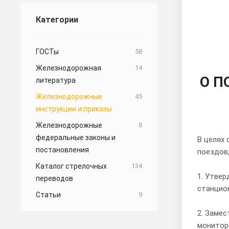
Категории
ГОСТы
58
Железнодорожная
14
О П
литература
Железнодорожные
45
инструкции и приказы
Железнодорожные
8
федеральные законы и
В целях
постановления
поездов
Каталог стрелочных
134
1. Утвер
переводов
станцио
Статьи
9
2. Замес
монитори