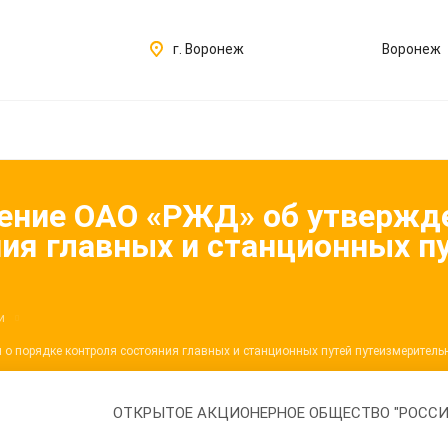
г. Воронеж
Воронеж
жение ОАО «РЖД» об утвержд
ния главных и станционных 
и
о порядке контроля состояния главных и станционных путей путеизмерител
ОТКРЫТОЕ АКЦИОНЕРНОЕ ОБЩЕСТВО "РОССИ