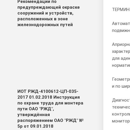
Рекомендации по
предупреждающей окраске
ТЕРМИН
сооружений и устройств,
расположенных в зоне
Автомат
железнодорожных путей
подвижн
Априорн
характе
для аде
нормати
Геометри
и по шир
ИОТ РЖД-4100612-ЦП-035-
2017 01.02.2018 Инструкция
Диагност
по охране труда для монтера
техниче
пути ОАО "РЖД",
контроль
утверждённая
распоряжением ОАО "РЖД" №
монитори
5р от 09.01.2018