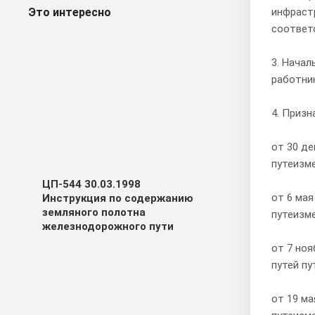
Это интересно
инфрастр
соответ
3. Нача
работни
4. Приз
от 30 де
путеизм
ЦП-544 30.03.1998
от 6 мая
Инструкция по содержанию
земляного полотна
путеизм
железнодорожного пути
от 7 ноя
путей п
от 19 ма