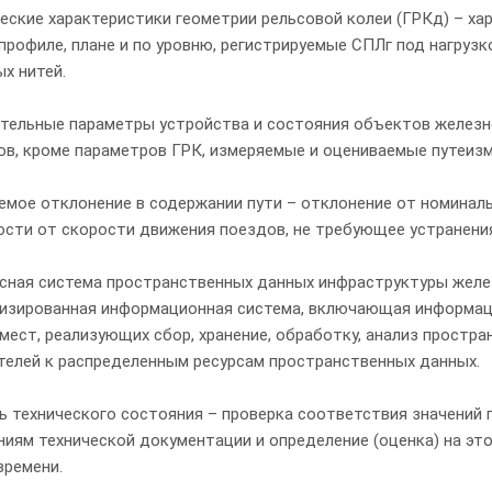
еские характеристики геометрии рельсовой колеи (ГРКд) – ха
 профиле, плане и по уровню, регистрируемые СПЛг под нагруз
х нитей.
тельные параметры устройства и состояния объектов железно
ов, кроме параметров ГРК, измеряемые и оцениваемые путеиз
мое отклонение в содержании пути – отклонение от номинальн
ости от скорости движения поездов, не требующее устранени
сная система пространственных данных инфраструктуры жел
изированная информационная система, включающая информаци
мест, реализующих сбор, хранение, обработку, анализ простр
телей к распределенным ресурсам пространственных данных.
ь технического состояния – проверка соответствия значений
иям технической документации и определение (оценка) на это
времени.