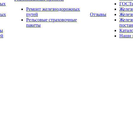
ных
ГОСТ
Ремонт железнодорожных
Желез
ных
путей
Отзывы
Желез
Рельсовые страховочные
Желез
пакеты
поста
ты
Катал
ей
Наши 