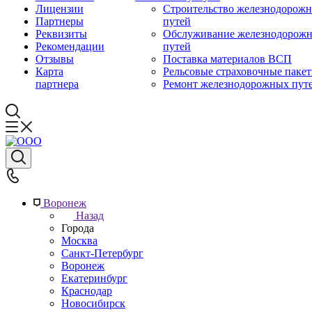
Лицензии
Строительство железнодорож
Партнеры
путей
Реквизиты
Обслуживание железнодорож
Рекомендации
путей
Отзывы
Поставка материалов ВСП
Карта
Рельсовые страховочные паке
партнера
Ремонт железнодорожных пут
Воронеж
Назад
Города
Москва
Санкт-Петербург
Воронеж
Екатеринбург
Краснодар
Новосибирск