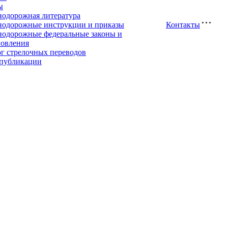
ы
нодорожная литература
нодорожные инструкции и приказы
Контакты
нодорожные федеральные законы и
новления
ог стрелочных переводов
публикации