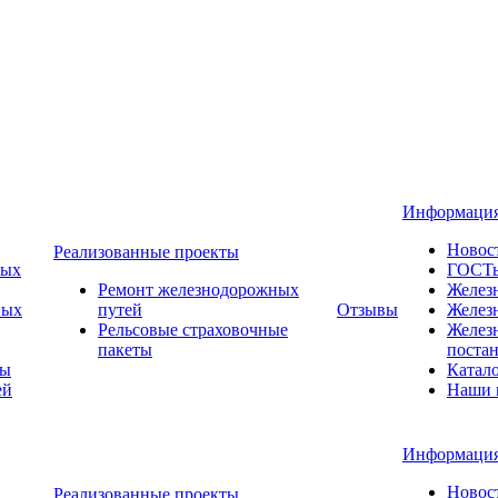
Информаци
Новос
Реализованные проекты
ных
ГОСТ
Ремонт железнодорожных
Желез
ных
путей
Отзывы
Желез
Рельсовые страховочные
Желез
пакеты
поста
ты
Катал
ей
Наши 
Информаци
Новос
Реализованные проекты