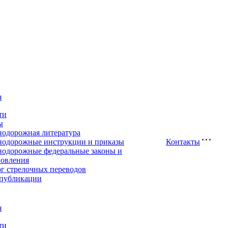
я
ти
ы
нодорожная литература
нодорожные инструкции и приказы
Контакты
нодорожные федеральные законы и
новления
ог стрелочных переводов
публикации
я
ти